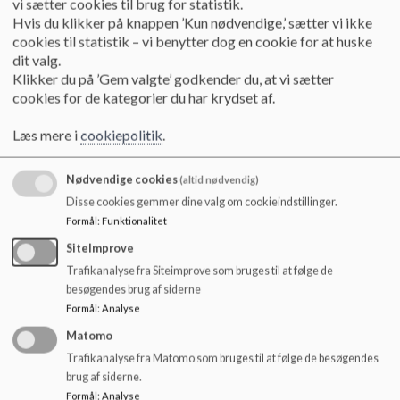
vi sætter cookies til brug for statistik.
o
Forældrerepræsentant
Dea Lykkegaard
Hvis du klikker på knappen ’Kun nødvendige,’ sætter vi ikke
l
Forældrerepræsentant
Malene Poulsen
cookies til statistik – vi benytter dog en cookie for at huske
d
dit valg.
Forældrerepræsentant
Mohammed Ajine
e
Klikker du på ’Gem valgte’ godkender du, at vi sætter
t
Forældrerepræsentant
Martin Tipsmark
cookies for de kategorier du har krydset af.
Forældrerepræsentant
Janne Walmod
Læs mere i
cookiepolitik
.
Medarbejderrepræsentant
Søren Andersen
Medarbejderrepræsentant
Morten Max
Nødvendige cookies
(altid nødvendig)
Formand -
Elevrepræsentanter
Næstformand -
Disse cookies gemmer dine valg om cookieindstillinger.
Formål
:
Funktionalitet
Ledelsesrepræsentant
Rasmus Bjerregaard
SiteImprove
Ledelsesrepræsentant
Dan Løwe
Trafikanalyse fra Siteimprove som bruges til at følge de
Øvrige dokumenter:
besøgendes brug af siderne
Formål
:
Analyse
Skolebestyrelsens forretningsorden:
Forretningsorden for
Matomo
skolebestyrelsen for Krogårdskolen 2022_0.pdf
Trafikanalyse fra Matomo som bruges til at følge de besøgendes
Dokumenter
brug af siderne.
Formål
:
Analyse