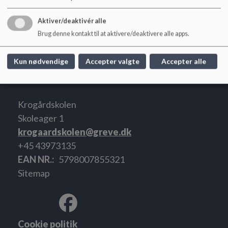
Forretningsorden for skolebestyrelsen for Krogårdskolen 2022_0.pdf
Aktiver/deaktivér alle
Brug denne kontakt til at aktivere/deaktivere alle apps.
SB Tilhørsforhold 2025-26.pdf
Kun nødvendige
Accepter valgte
Accepter alle
Krogårdskolen
Skoleager 1
krogaardskolen@greve.dk
+45 43973135
EAN NR.
5798007855321
Sitemap
Cookie politik