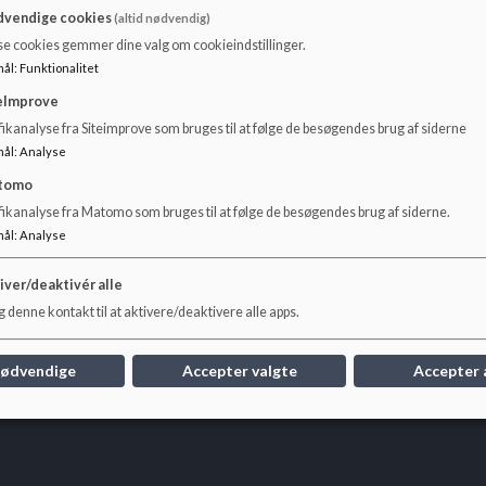
Skoleudviklingssamtalerne gennemføres hvert år fra forår
vendige cookies
(altid nødvendig)
skolen og forvaltningen. Fokus i det offentliggjorte ligger
se cookies gemmer dine valg om cookieindstillinger.
arbejder med i de kommende år. Følg nedenstående link, hv
mål
:
Funktionalitet
Anbefalinger fra skoleudviklingssamtale:
eImprove
ikanalyse fra Siteimprove som bruges til at følge de besøgendes brug af siderne
Generel information om skolen i Greve Kommune |
mål
:
Analyse
tomo
fikanalyse fra Matomo som bruges til at følge de besøgendes brug af siderne.
mål
:
Analyse
iver/deaktivér alle
 denne kontakt til at aktivere/deaktivere alle apps.
nødvendige
Accepter valgte
Accepter 