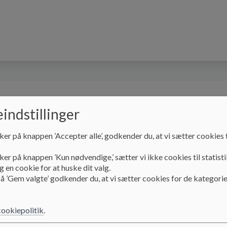
isning
Om skolen
Læring og trivsel
SFO
indstillinger
ker på knappen ’Accepter alle’, godkender du, at vi sætter cookies t
Vores skole
Skoleudviklingssamtale
ker på knappen ’Kun nødvendige,’ sætter vi ikke cookies til statisti
 en cookie for at huske dit valg.
å ’Gem valgte’ godkender du, at vi sætter cookies for de kategorie
Skoleudviklingssamta
cookiepolitik
.
Alle skoler arbejder med skoleudvikling via blandt andet s