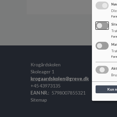
Nød
Dis
For
Sit
Traf
For
Ma
Tra
For
Krogårdskolen
Akt
Skoleager 1
Brug
krogaardskolen@greve.dk
+45 43973135
Kun 
EAN NR.
5798007855321
Sitemap