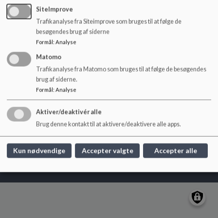
o
SiteImprove
l
Trafikanalyse fra Siteimprove som bruges til at følge de
d
Krogårdskolen
besøgendes brug af siderne
e
Skoleager 1
Formål
:
Analyse
t
krogaardskolen@greve.dk
Matomo
+45 43973135
Trafikanalyse fra Matomo som bruges til at følge de besøgendes
brug af siderne.
EAN NR.
5798007855321
Formål
:
Analyse
Sitemap
Aktiver/deaktivér alle
Brug denne kontakt til at aktivere/deaktivere alle apps.
Cookie politik
Kun nødvendige
Accepter valgte
Accepter alle