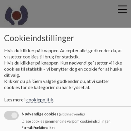
krogaardskolen
Cookieindstillinger
G
Hvis du klikker på knappen ’Accepter alle’, godkender du, at
å
Skolebestyrelsen
Skolebestyrelsens tilhørsforhold
vi sætter cookies til brug for statistik.
t
Hvis du klikker på knappen ’Kun nødvendige,’ sætter vi ikke
i
cookies til statistik – vi benytter dog en cookie for at huske
Skolebestyrelsens tilhørsforhold
l
dit valg.
h
Klikker du på ’Gem valgte’ godkender du, at vi sætter
o
cookies for de kategorier du har krydset af.
v
Skolebestyrelsens tilhørsforhold
e
Læs mere i
cookiepolitik
.
Dokumenter
d
i
SB Tilhørsforhold 2025-26_0.pdf
Nødvendige cookies
n
(altid nødvendig)
d
Disse cookies gemmer dine valg om cookieindstillinger.
h
Formål
:
Funktionalitet