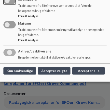
Trafikanalyse fra Siteimprove som bruges til at følge de
6. Sundhed, krop og bevægelse
besøgendes brug af siderne
Særlig vigtigt: sund livsstil, motion som en social aktivitet,
Formål
:
Analyse
kroppens som udtryksmiddel (bevægelse til musik, drama)
Matomo
7. Naturen og naturfænomener
Trafikanalyse fra Matomo som bruges til at følge de besøgendes
Særlig vigtigt: forståelse for naturens processer,
brug af siderne.
naturfænomener, økologi og hvor kommer tingene fra?
Formål
:
Analyse
8. Kulturelle udtryksformer
Aktiver/deaktivér alle
Særlig vigtigt: Værdier, traditioner, religioner, verdens lande,
Brug denne kontakt til at aktivere/deaktivere alle apps.
kulturelle ligheder og forskelle, kulturelle udtryksformer
Kun nødvendige
Accepter valgte
Accepter alle
Den pædagogiske læreplan er uddybet her:
Pædagogiske
læreplaner for SFOer i Greve Kommune.pdf
Dokumenter
Pædagogiske læreplaner for SFOer i Greve Kommune.pdf