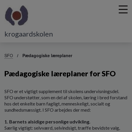
krogaardskolen
G
å
SFO
Pædagogiske læreplaner
t
i
Pædagogiske læreplaner for SFO
l
h
o
v
SFO er et vigtigt supplement til skolens undervisningsdel.
e
SFO understøtter, som en del af skolen, læring i bred forstand
d
hos det enkelte barn fagligt, menneskeligt, socialt og
i
sundhedsmæssigt. I SFO arbejdes der med:
n
1. Barnets alsidige personlige udvikling.
d
Særlig vigtigt: selvværd, selvindsigt, træffe bevidste valg,
h