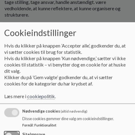
tage stilling, tage ansvar, handle anstændigt. være
o
vedholdende, at kunne reflektere, at kunne organisere og
l
strukturere.
d
e
2. Barnets sociale kompetencer
t
Cookieindstillinger
Særlig vigtigt: at knytte og fastholde venskaber, at begå sig i
heterogene grupper (social fleksibilitet), konfliktløsning,
Hvis du klikker på knappen ’Accepter alle’, godkender du, at
dialog, demokratiske værdier, empati, social etikette
vi sætter cookies til brug for statistik.
3. Sprog og kommunikation
Hvis du klikker på knappen ’Kun nødvendige,’ sætter vi ikke
Særlig vigtigt: kommunikation og skriftsprog, IT,
cookies til statistik – vi benytter dog en cookie for at huske
fortællinger (genre, jeg- versus 3. person), at sætte ord på
dit valg.
følelser, sprogforståelse og sprogetik
Klikker du på ’Gem valgte’ godkender du, at vi sætter
cookies for de kategorier du har krydset af.
4. Logisk matematiske kompetencer
Særlig vigtigt: at følge anvisninger, at organisere og
Læs mere i
cookiepolitik
.
strukturere, begreber (før-efter, større-mindre, parallel, på
tværs osv.)
Nødvendige cookies
(altid nødvendig)
Disse cookies gemmer dine valg om cookieindstillinger.
5. Praktisk kreative kompetencer
Formål
:
Funktionalitet
Særlig vigtigt: at få idéer og give dem form, at hente
inspiration, at udvikle og videreudvikle
SiteImprove